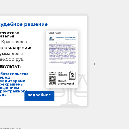
Судебное решение
учеренко
аталья
. Красноярск
О ОБРАЩЕНИЯ:
умма долга:
86.000 руб.
ЕЗУЛЬТАТ:
бязательства
еред
редиторами
рекращены
ешением
рбитражного
уда
подробнее