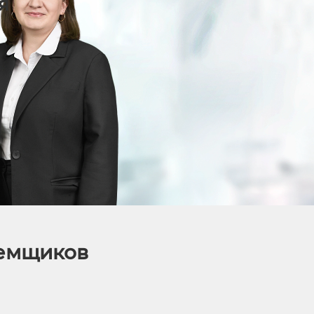
я
аемщиков