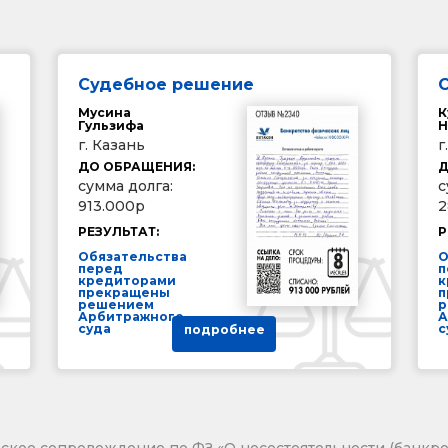
Судебное решение
Мусина
К
Гульзифа
Н
г. Казань
г
ДО ОБРАЩЕНИЯ:
Д
сумма долга:
с
913.000р
2
РЕЗУЛЬТАТ:
Р
Обязательства
О
перед
п
кредиторами
к
прекращены
п
решением
р
Арбитражного
А
суда
с
подробнее