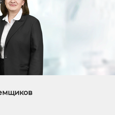
я
аемщиков