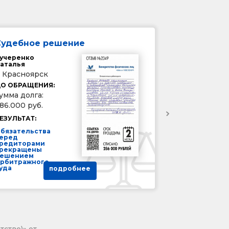
Судебное решение
учеренко
аталья
. Красноярск
О ОБРАЩЕНИЯ:
умма долга:
86.000 руб.
ЕЗУЛЬТАТ:
бязательства
еред
редиторами
рекращены
ешением
рбитражного
уда
подробнее