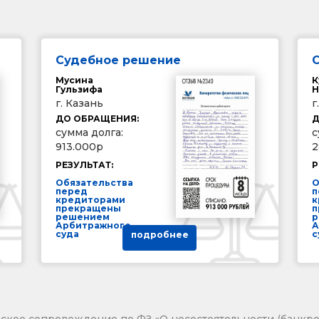
Судебное решение
Мусина
К
Гульзифа
Н
г. Казань
г
ДО ОБРАЩЕНИЯ:
Д
сумма долга:
с
913.000р
2
РЕЗУЛЬТАТ:
Р
Обязательства
О
перед
п
кредиторами
к
прекращены
п
решением
р
Арбитражного
А
суда
с
подробнее