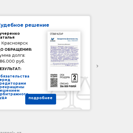
Судебное решение
учеренко
аталья
. Красноярск
О ОБРАЩЕНИЯ:
умма долга:
86.000 руб.
ЕЗУЛЬТАТ:
бязательства
еред
редиторами
рекращены
ешением
рбитражного
уда
подробнее