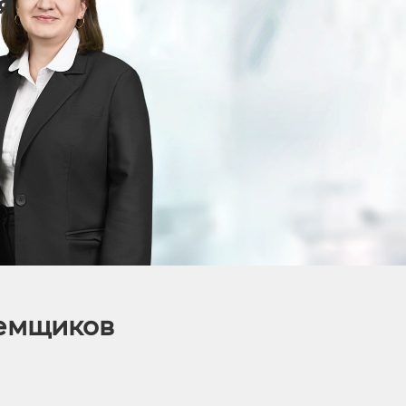
я
аемщиков