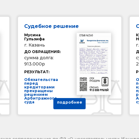
Судебное решение
Мусина
К
Гульзифа
Н
г. Казань
г
ДО ОБРАЩЕНИЯ:
Д
сумма долга:
с
913.000р
2
РЕЗУЛЬТАТ:
Р
Обязательства
О
перед
п
кредиторами
к
прекращены
п
решением
р
Арбитражного
А
суда
с
подробнее