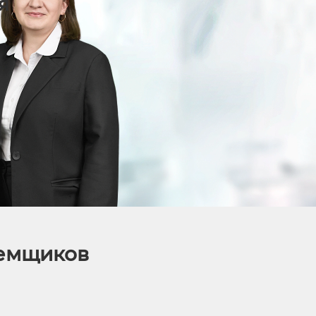
я
аемщиков