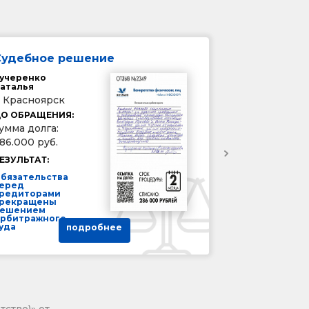
Судебное решение
учеренко
аталья
. Красноярск
О ОБРАЩЕНИЯ:
умма долга:
86.000 руб.
ЕЗУЛЬТАТ:
бязательства
еред
редиторами
рекращены
ешением
рбитражного
уда
подробнее