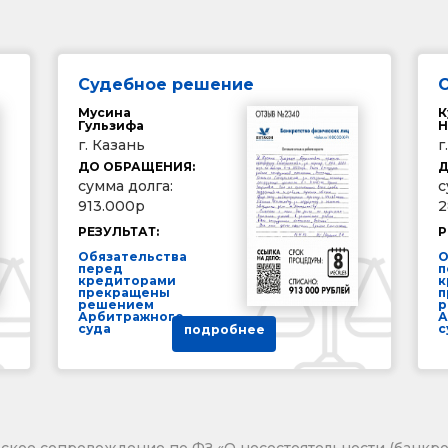
Судебное решение
Мусина
К
Гульзифа
Н
г. Казань
г
ДО ОБРАЩЕНИЯ:
Д
сумма долга:
с
913.000р
2
РЕЗУЛЬТАТ:
Р
Обязательства
О
перед
п
кредиторами
к
прекращены
п
решением
р
Арбитражного
А
суда
с
подробнее