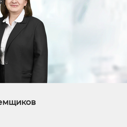
я
аемщиков