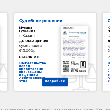
Судебное решение
Мусина
К
Гульзифа
Н
г. Казань
г
ДО ОБРАЩЕНИЯ:
Д
сумма долга:
с
913.000р
2
РЕЗУЛЬТАТ:
Р
Обязательства
О
перед
п
кредиторами
к
прекращены
п
решением
р
Арбитражного
А
суда
с
подробнее