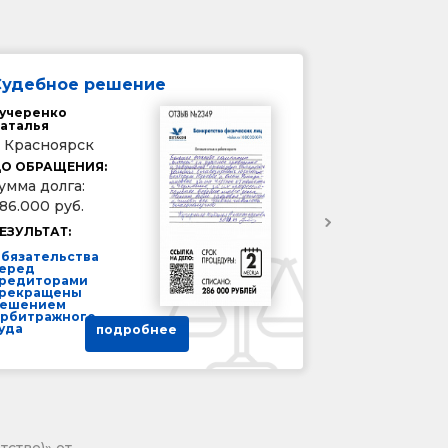
Судебное решение
учеренко
аталья
. Красноярск
О ОБРАЩЕНИЯ:
умма долга:
86.000 руб.
ЕЗУЛЬТАТ:
бязательства
еред
редиторами
рекращены
ешением
рбитражного
уда
подробнее