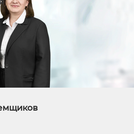
я
аемщиков