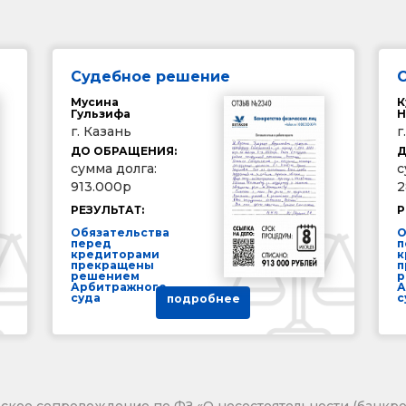
Судебное решение
Мусина
К
Гульзифа
Н
г. Казань
г
ДО ОБРАЩЕНИЯ:
Д
сумма долга:
с
913.000р
2
РЕЗУЛЬТАТ:
Р
Обязательства
О
перед
п
кредиторами
к
прекращены
п
решением
р
Арбитражного
А
суда
с
подробнее