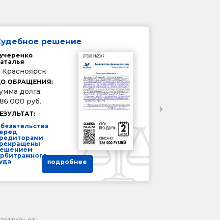
Судебное решение
учеренко
аталья
. Красноярск
О ОБРАЩЕНИЯ:
умма долга:
86.000 руб.
ЕЗУЛЬТАТ:
бязательства
еред
редиторами
рекращены
ешением
рбитражного
уда
подробнее