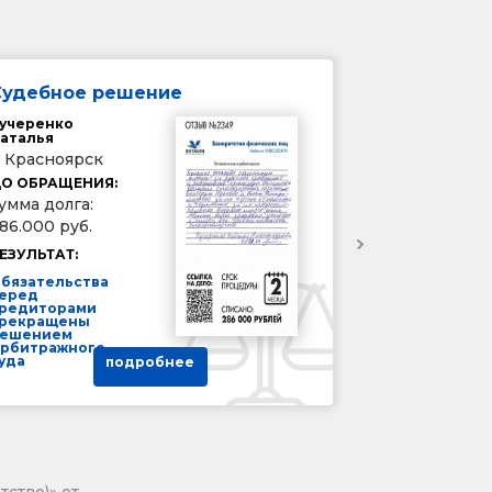
Судебное решение
учеренко
аталья
. Красноярск
О ОБРАЩЕНИЯ:
умма долга:
86.000 руб.
ЕЗУЛЬТАТ:
бязательства
еред
редиторами
рекращены
ешением
рбитражного
уда
подробнее