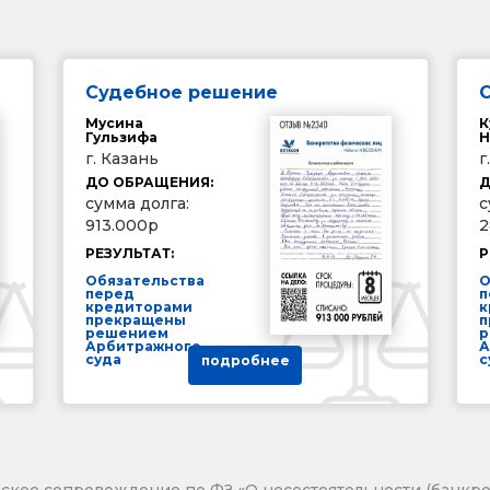
Судебное решение
Мусина
К
Гульзифа
Н
г. Казань
г
ДО ОБРАЩЕНИЯ:
Д
сумма долга:
с
913.000р
2
РЕЗУЛЬТАТ:
Р
Обязательства
О
перед
п
кредиторами
к
прекращены
п
решением
р
Арбитражного
А
суда
с
подробнее