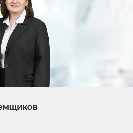
я
аемщиков