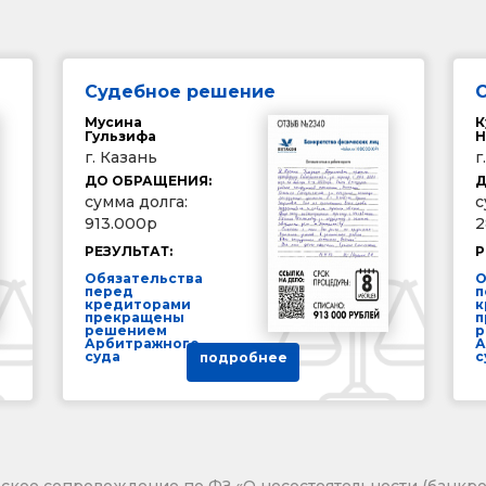
Судебное решение
Мусина
К
Гульзифа
Н
г. Казань
г
ДО ОБРАЩЕНИЯ:
Д
сумма долга:
с
913.000р
2
РЕЗУЛЬТАТ:
Р
Обязательства
О
перед
п
кредиторами
к
прекращены
п
решением
р
Арбитражного
А
суда
с
подробнее