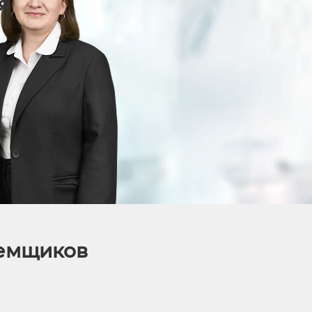
я
аемщиков