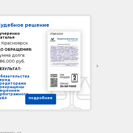
Судебное решение
учеренко
аталья
. Красноярск
О ОБРАЩЕНИЯ:
умма долга:
86.000 руб.
ЕЗУЛЬТАТ:
бязательства
еред
редиторами
рекращены
ешением
рбитражного
уда
подробнее