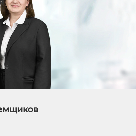
я
аемщиков