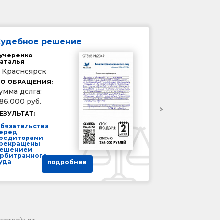
Судебное решение
учеренко
аталья
. Красноярск
О ОБРАЩЕНИЯ:
умма долга:
86.000 руб.
ЕЗУЛЬТАТ:
бязательства
еред
редиторами
рекращены
ешением
рбитражного
уда
подробнее