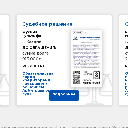
Судебное решение
Мусина
К
Гульзифа
Н
г. Казань
г
ДО ОБРАЩЕНИЯ:
Д
сумма долга:
с
913.000р
2
РЕЗУЛЬТАТ:
Р
Обязательства
О
перед
п
кредиторами
к
прекращены
п
решением
р
Арбитражного
А
суда
с
подробнее