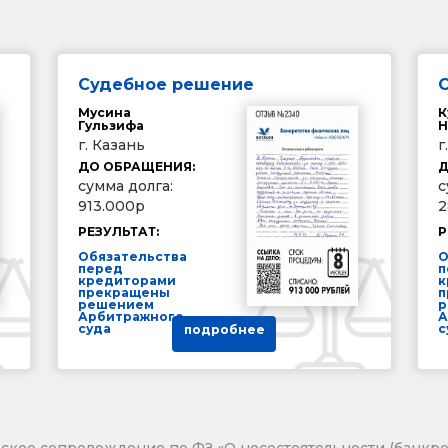
Судебное решение
Мусина
К
Гульзифа
Н
г. Казань
г
ДО ОБРАЩЕНИЯ:
Д
сумма долга:
с
913.000р
2
РЕЗУЛЬТАТ:
Р
Обязательства
О
перед
п
кредиторами
к
прекращены
п
решением
р
Арбитражного
А
суда
с
подробнее