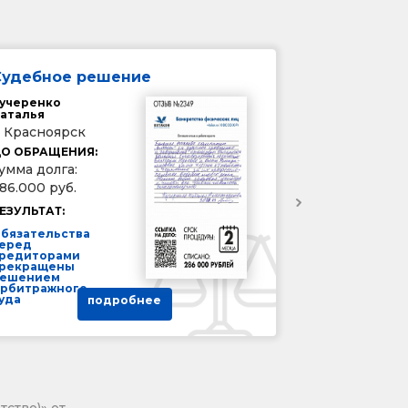
Судебное решение
учеренко
аталья
. Красноярск
О ОБРАЩЕНИЯ:
умма долга:
86.000 руб.
ЕЗУЛЬТАТ:
бязательства
еред
редиторами
рекращены
ешением
рбитражного
уда
подробнее