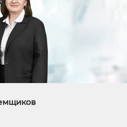
я
аемщиков