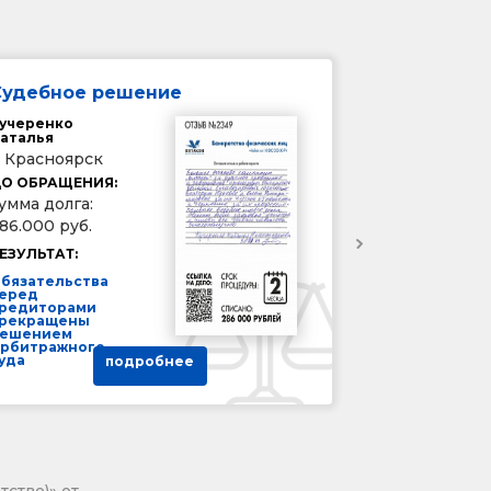
Судебное решение
учеренко
аталья
. Красноярск
О ОБРАЩЕНИЯ:
умма долга:
86.000 руб.
ЕЗУЛЬТАТ:
бязательства
еред
редиторами
рекращены
ешением
рбитражного
уда
подробнее