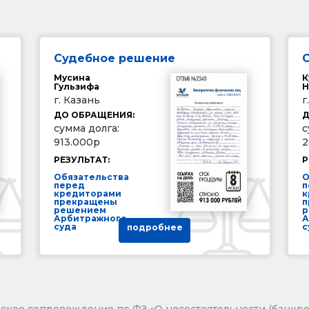
Судебное решение
Мусина
К
Гульзифа
Н
г. Казань
г
ДО ОБРАЩЕНИЯ:
Д
сумма долга:
с
913.000р
2
РЕЗУЛЬТАТ:
Р
Обязательства
О
перед
п
кредиторами
к
прекращены
п
решением
р
Арбитражного
А
суда
с
подробнее