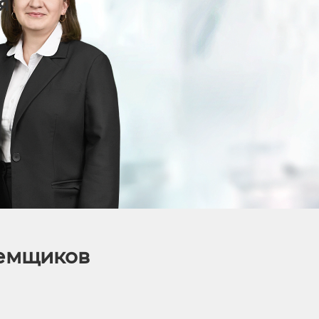
я
аемщиков