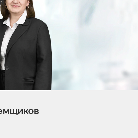
я
аемщиков