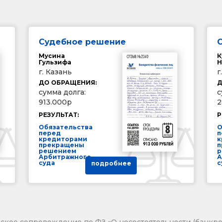
Судебное решение
Мусина
К
Гульзифа
Н
г. Казань
г
ДО ОБРАЩЕНИЯ:
Д
сумма долга:
с
913.000р
2
РЕЗУЛЬТАТ:
Р
Обязательства
О
перед
п
кредиторами
к
прекращены
п
решением
р
Арбитражного
А
суда
с
подробнее