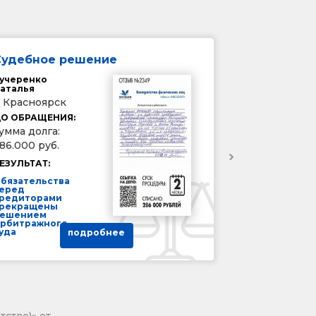
Судебное решение
учеренко
аталья
. Красноярск
О ОБРАЩЕНИЯ:
умма долга:
86.000 руб.
ЕЗУЛЬТАТ:
бязательства
еред
редиторами
рекращены
ешением
рбитражного
уда
подробнее