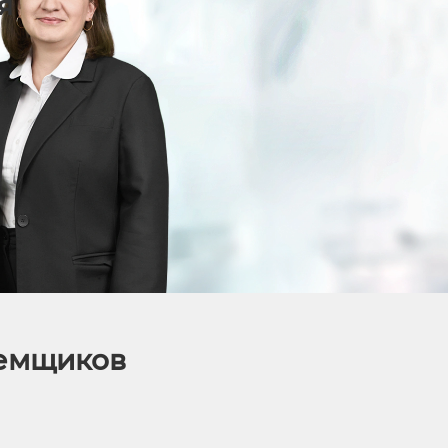
я
аемщиков