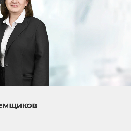
я
аемщиков