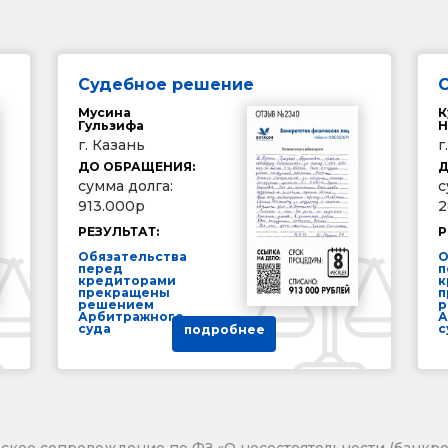
Судебное решение
Мусина
К
Гульзифа
Н
г. Казань
г
ДО ОБРАЩЕНИЯ:
Д
сумма долга:
с
913.000р
2
РЕЗУЛЬТАТ:
Р
Обязательства
О
перед
п
кредиторами
к
прекращены
п
решением
р
Арбитражного
А
суда
с
подробнее