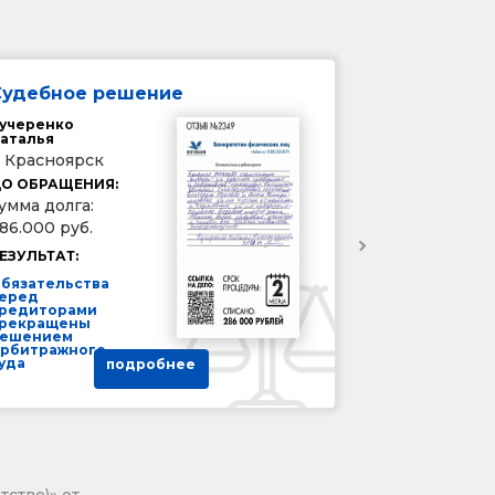
Судебное решение
учеренко
аталья
. Красноярск
О ОБРАЩЕНИЯ:
умма долга:
86.000 руб.
ЕЗУЛЬТАТ:
бязательства
еред
редиторами
рекращены
ешением
рбитражного
уда
подробнее