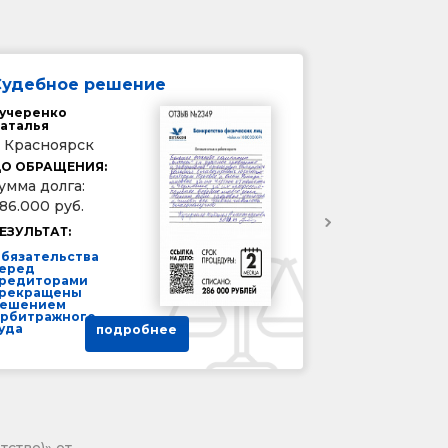
Судебное решение
учеренко
аталья
. Красноярск
О ОБРАЩЕНИЯ:
умма долга:
86.000 руб.
ЕЗУЛЬТАТ:
бязательства
еред
редиторами
рекращены
ешением
рбитражного
уда
подробнее