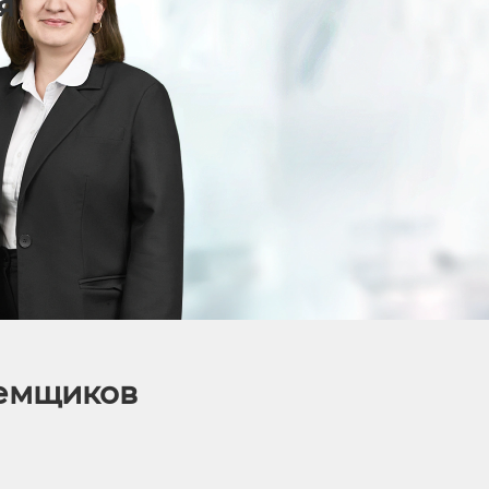
я
аемщиков