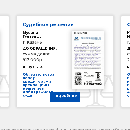
Судебное решение
Мусина
К
Гульзифа
Н
г. Казань
г
ДО ОБРАЩЕНИЯ:
Д
сумма долга:
с
913.000р
2
РЕЗУЛЬТАТ:
Р
Обязательства
О
перед
п
кредиторами
к
прекращены
п
решением
р
Арбитражного
А
суда
с
подробнее