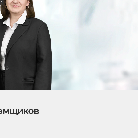
я
аемщиков