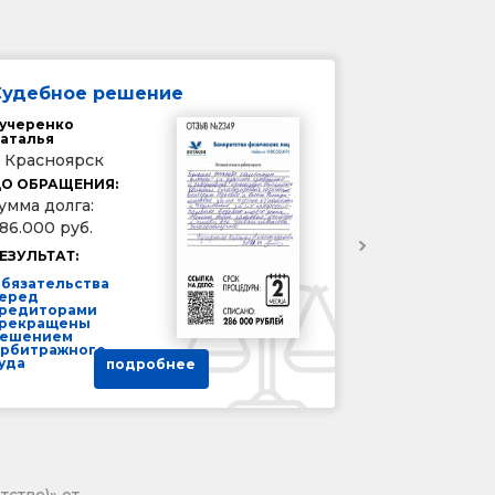
Судебное решение
учеренко
аталья
. Красноярск
О ОБРАЩЕНИЯ:
умма долга:
86.000 руб.
ЕЗУЛЬТАТ:
бязательства
еред
редиторами
рекращены
ешением
рбитражного
уда
подробнее