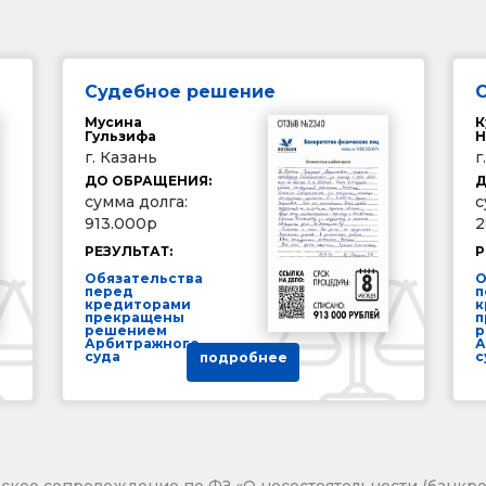
Судебное решение
Мусина
К
Гульзифа
Н
г. Казань
г
ДО ОБРАЩЕНИЯ:
Д
сумма долга:
с
913.000р
2
РЕЗУЛЬТАТ:
Р
Обязательства
О
перед
п
кредиторами
к
прекращены
п
решением
р
Арбитражного
А
суда
с
подробнее