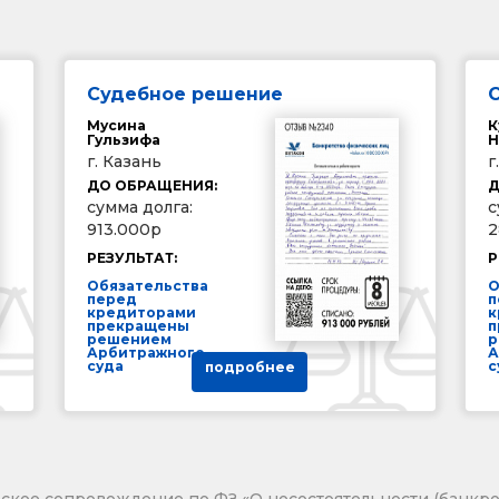
Судебное решение
Мусина
К
Гульзифа
Н
г. Казань
г
ДО ОБРАЩЕНИЯ:
Д
сумма долга:
с
913.000р
2
РЕЗУЛЬТАТ:
Р
Обязательства
О
перед
п
кредиторами
к
прекращены
п
решением
р
Арбитражного
А
суда
с
подробнее