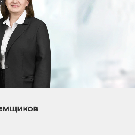
я
аемщиков