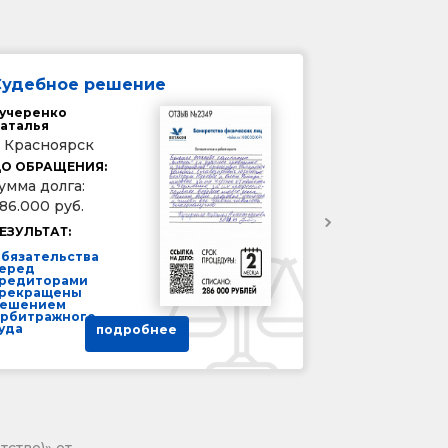
Судебное решение
учеренко
аталья
. Красноярск
О ОБРАЩЕНИЯ:
умма долга:
86.000 руб.
ЕЗУЛЬТАТ:
бязательства
еред
редиторами
рекращены
ешением
рбитражного
уда
подробнее