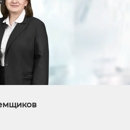
я
аемщиков