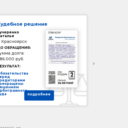
Судебное решение
учеренко
аталья
. Красноярск
О ОБРАЩЕНИЯ:
умма долга:
86.000 руб.
ЕЗУЛЬТАТ:
бязательства
еред
редиторами
рекращены
ешением
рбитражного
уда
подробнее