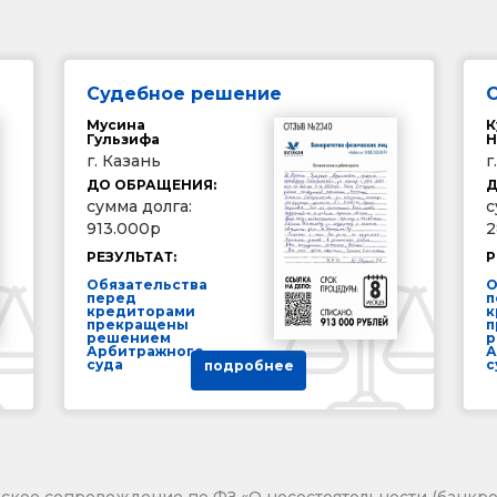
Судебное решение
Мусина
К
Гульзифа
Н
г. Казань
г
ДО ОБРАЩЕНИЯ:
Д
сумма долга:
с
913.000р
2
РЕЗУЛЬТАТ:
Р
Обязательства
О
перед
п
кредиторами
к
прекращены
п
решением
р
Арбитражного
А
суда
с
подробнее