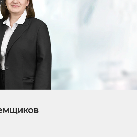
я
аемщиков