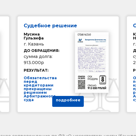
Судебное решение
Мусина
К
Гульзифа
Н
г. Казань
г
ДО ОБРАЩЕНИЯ:
Д
сумма долга:
с
913.000р
2
РЕЗУЛЬТАТ:
Р
Обязательства
О
перед
п
кредиторами
к
прекращены
п
решением
р
Арбитражного
А
суда
с
подробнее