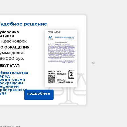
Судебное решение
учеренко
аталья
. Красноярск
О ОБРАЩЕНИЯ:
умма долга:
86.000 руб.
ЕЗУЛЬТАТ:
бязательства
еред
редиторами
рекращены
ешением
рбитражного
уда
подробнее