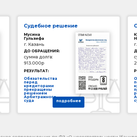
Судебное решение
Мусина
К
Гульзифа
Н
г. Казань
г
ДО ОБРАЩЕНИЯ:
Д
сумма долга:
с
913.000р
2
РЕЗУЛЬТАТ:
Р
Обязательства
О
перед
п
кредиторами
к
прекращены
п
решением
р
Арбитражного
А
суда
с
подробнее