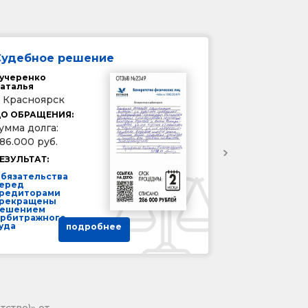
Судебное решение
учеренко
аталья
. Красноярск
О ОБРАЩЕНИЯ:
умма долга:
86.000 руб.
ЕЗУЛЬТАТ:
бязательства
еред
редиторами
рекращены
ешением
рбитражного
уда
подробнее