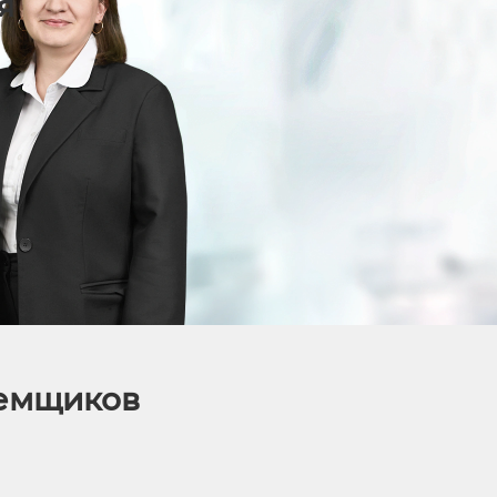
я
аемщиков