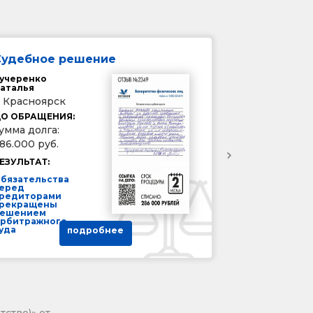
Судебное решение
учеренко
аталья
. Красноярск
О ОБРАЩЕНИЯ:
умма долга:
86.000 руб.
ЕЗУЛЬТАТ:
бязательства
еред
редиторами
рекращены
ешением
рбитражного
уда
подробнее