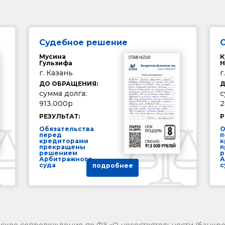
Судебное решение
Мусина
К
Гульзифа
Н
г. Казань
г
ДО ОБРАЩЕНИЯ:
Д
сумма долга:
с
913.000р
2
РЕЗУЛЬТАТ:
Р
Обязательства
О
перед
п
кредиторами
к
прекращены
п
решением
р
Арбитражного
А
суда
с
подробнее