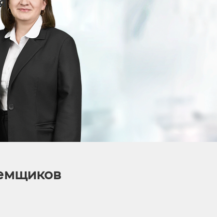
я
аемщиков