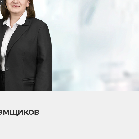
я
аемщиков