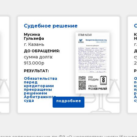
Судебное решение
Мусина
К
Гульзифа
Н
г. Казань
г
ДО ОБРАЩЕНИЯ:
Д
сумма долга:
с
913.000р
2
РЕЗУЛЬТАТ:
Р
Обязательства
О
перед
п
кредиторами
к
прекращены
п
решением
р
Арбитражного
А
суда
с
подробнее