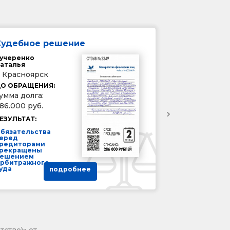
Судебное решение
учеренко
аталья
. Красноярск
О ОБРАЩЕНИЯ:
умма долга:
86.000 руб.
ЕЗУЛЬТАТ:
бязательства
еред
редиторами
рекращены
ешением
рбитражного
уда
подробнее