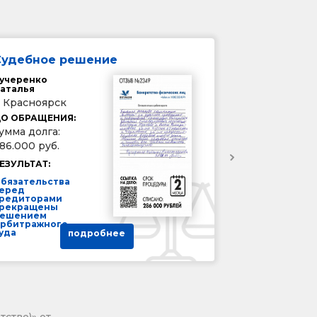
Судебное решение
учеренко
аталья
. Красноярск
О ОБРАЩЕНИЯ:
умма долга:
86.000 руб.
ЕЗУЛЬТАТ:
бязательства
еред
редиторами
рекращены
ешением
рбитражного
уда
подробнее