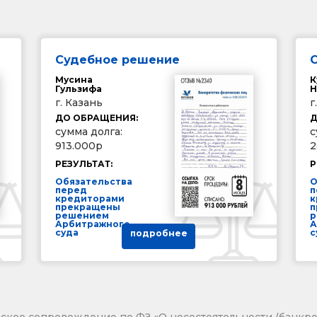
Судебное решение
Мусина
К
Гульзифа
Н
г. Казань
г
ДО ОБРАЩЕНИЯ:
Д
сумма долга:
с
913.000р
2
РЕЗУЛЬТАТ:
Р
Обязательства
О
перед
п
кредиторами
к
прекращены
п
решением
р
Арбитражного
А
суда
с
подробнее