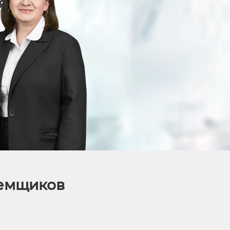
я
аемщиков