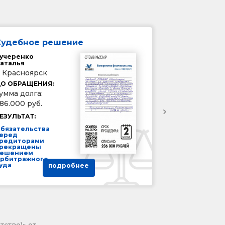
Судебное решение
учеренко
аталья
. Красноярск
О ОБРАЩЕНИЯ:
умма долга:
86.000 руб.
ЕЗУЛЬТАТ:
бязательства
еред
редиторами
рекращены
ешением
рбитражного
уда
подробнее