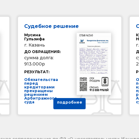
Судебное решение
Мусина
К
Гульзифа
Н
г. Казань
г
ДО ОБРАЩЕНИЯ:
Д
сумма долга:
с
913.000р
2
РЕЗУЛЬТАТ:
Р
Обязательства
О
перед
п
кредиторами
к
прекращены
п
решением
р
Арбитражного
А
суда
с
подробнее