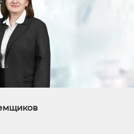
я
аемщиков