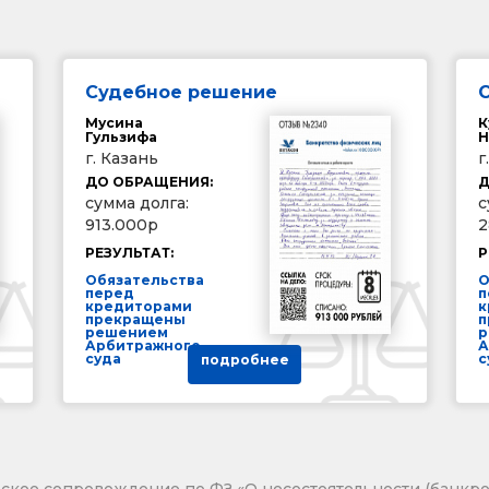
Судебное решение
Мусина
К
Гульзифа
Н
г. Казань
г
ДО ОБРАЩЕНИЯ:
Д
сумма долга:
с
913.000р
2
РЕЗУЛЬТАТ:
Р
Обязательства
О
перед
п
кредиторами
к
прекращены
п
решением
р
Арбитражного
А
суда
с
подробнее