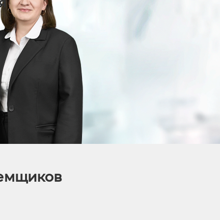
я
аемщиков