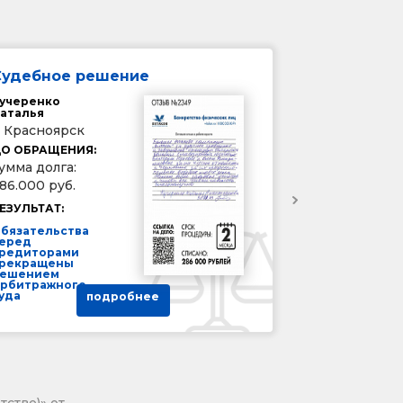
Судебное решение
учеренко
аталья
. Красноярск
О ОБРАЩЕНИЯ:
умма долга:
86.000 руб.
ЕЗУЛЬТАТ:
бязательства
еред
редиторами
рекращены
ешением
рбитражного
уда
подробнее