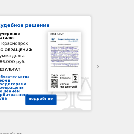
Судебное решение
учеренко
аталья
. Красноярск
О ОБРАЩЕНИЯ:
умма долга:
86.000 руб.
ЕЗУЛЬТАТ:
бязательства
еред
редиторами
рекращены
ешением
рбитражного
уда
подробнее