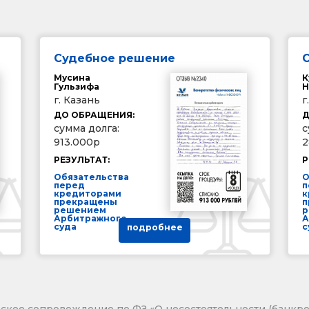
Судебное решение
Мусина
К
Гульзифа
Н
г. Казань
г
ДО ОБРАЩЕНИЯ:
Д
сумма долга:
с
913.000р
2
РЕЗУЛЬТАТ:
Р
Обязательства
О
перед
п
кредиторами
к
прекращены
п
решением
р
Арбитражного
А
суда
с
подробнее