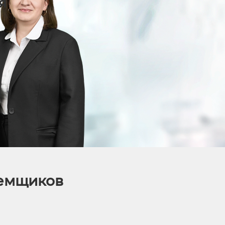
я
аемщиков